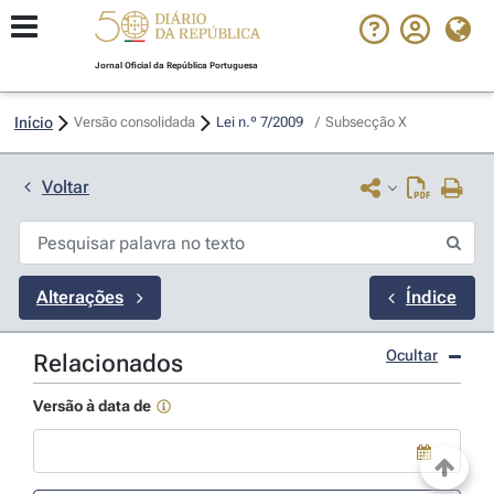
Jornal Oficial da República Portuguesa
Início
Versão consolidada
Lei n.º 7/2009 
/
Subsecção X
Voltar
Alterações
Índice
Ocultar
Relacionados
Versão à data de
Use a tecla de seta para baixo para abrir o calendário; Use as tecla