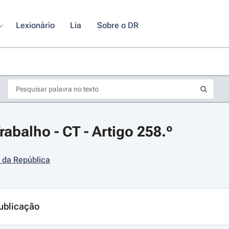
Lexionário
Lia
Sobre o DR
abalho - CT - Artigo 258.º
 da República
s de seta para navegar pelos dias do calendário; Use cmd ou ctrl + seta p
ublicação