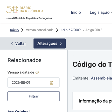
Início
Legislação
Jornal Oficial da República Portuguesa
Início
Versão consolidada
Lei n.º 7/2009 
/
Artigo 258.º
Voltar
Alterações
Relacionados
Código do Tr
Versão à data de
Emitente:
Assembleia
Use a tecla de seta para baixo para abrir o calendário; Use as tecla
Filtrar
Informação da p
Ato Original