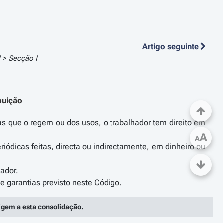
Artigo seguinte
II > Secção I
ibuição
as que o regem ou dos usos, o trabalhador tem direito em
A
A
riódicas feitas, directa ou indirectamente, em dinheiro ou
hador.
rigem a esta consolidação.