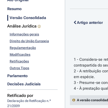
Resumo
Versão Consolidada
Artigo anterior
Análise Jurídica
Informações gerais
Direito da União Europeia
Regulamentação
Modificações
1 - Considera-se re
Retificações
contrapartida do se
Outros Tipos
2 - A retribuição c
Parlamento
em espécie.
3 - Presume-se cons
Decisões Judiciais
Retificado por
A versão consolidad
Declaração de Retificação n.º 
21/2009