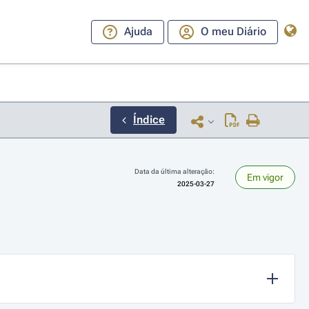
Ajuda
O meu Diário
Índice
Data da última alteração:
Em vigor
2025-03-27
ara a direita ou esquerda para navegar pelos meses; Use cmd ou ctrl + set