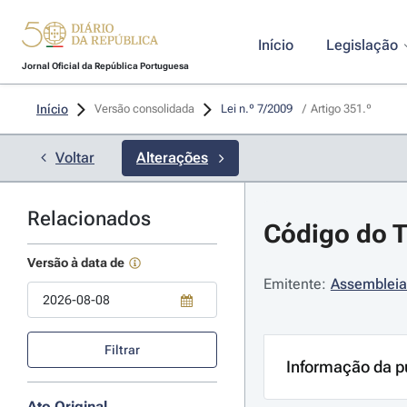
Início
Legislação
Jornal Oficial da República Portuguesa
Início
Versão consolidada
Lei n.º 7/2009 
/
Artigo 351.º
Voltar
Alterações
Relacionados
Código do Tr
Versão à data de
Emitente:
Assembleia
Use a tecla de seta para baixo para abrir o calendário; Use as tecla
Filtrar
Informação da p
Ato Original