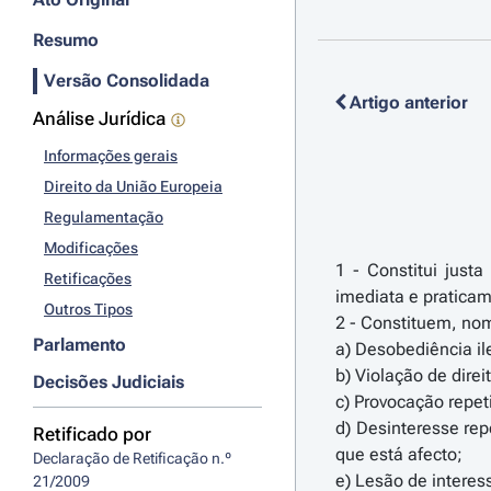
Resumo
Versão Consolidada
Artigo anterior
Análise Jurídica
Informações gerais
Direito da União Europeia
Regulamentação
Modificações
1 - Constitui just
Retificações
imediata e praticam
Outros Tipos
2 - Constituem, no
Parlamento
a) Desobediência il
b) Violação de dire
Decisões Judiciais
c) Provocação repet
d) Desinteresse rep
Retificado por
que está afecto;
Declaração de Retificação n.º 
e) Lesão de interes
21/2009