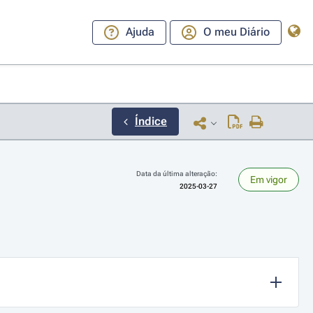
Ajuda
O meu Diário
Índice
Data da última alteração:
Em vigor
2025-03-27
ara a direita ou esquerda para navegar pelos meses; Use cmd ou ctrl + set