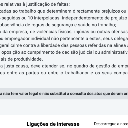
s relativas à justificação de faltas;
ficadas ao trabalho que determinem directamente prejuízos ou
co seguidas ou 10 interpoladas, independentemente de prejuízo 
 observância de regras de segurança e saúde no trabalho;
to da empresa, de violências físicas, injúrias ou outras ofens
ou empregador individual não pertencente a estes, seus deleg
eral crime contra a liberdade das pessoas referidas na alínea a
 oposição ao cumprimento de decisão judicial ou administrativ
is de produtividade.
da justa causa, deve atender-se, no quadro de gestão da emp
ões entre as partes ou entre o trabalhador e os seus comp
a não tem valor legal e não substitui a consulta dos atos que deram o
Ligações de interesse
Descarregue a nos