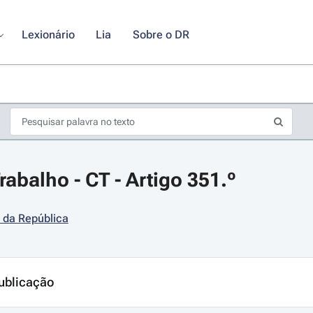
Lexionário
Lia
Sobre o DR
abalho - CT - Artigo 351.º
 da República
s de seta para navegar pelos dias do calendário; Use cmd ou ctrl + seta p
ublicação