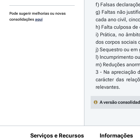
f) Falsas declaraçõe
g) Faltas não justi
Pode sugerir melhorias ou novas
cada ano civil, cin
consolidações
aqui
h) Falta culposa de
i) Prática, no âmbi
dos corpos sociais 
j) Sequestro ou em g
l) Incumprimento ou
m) Reduções anorma
3 - Na apreciação 
carácter das relaç
A versão consolidad
Serviços e Recursos
Informações