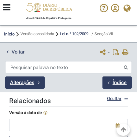
Jornal Oficial da República Portuguesa
Início
Versão consolidada
Lei n.º 102/2009 
/
Secção VII
Voltar
Alterações
Índice
Ocultar
Relacionados
Versão à data de
Use a tecla de seta para baixo para abrir o calendário; Use as tecla