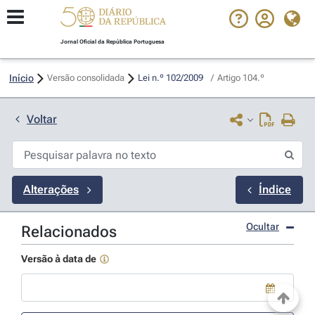
Jornal Oficial da República Portuguesa
Início
Versão consolidada
Lei n.º 102/2009 
/
Artigo 104.º
Voltar
Alterações
Índice
Ocultar
Relacionados
Versão à data de
Use a tecla de seta para baixo para abrir o calendário; Use as tecla