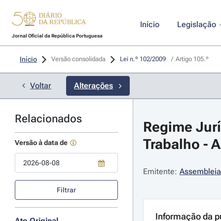
Início
Legislação
Jornal Oficial da República Portuguesa
Início
Versão consolidada
Lei n.º 102/2009 
/
Artigo 105.º
Voltar
Alterações
Relacionados
Regime Jurí
Trabalho - A
Versão à data de
Emitente:
Assembleia
Use a tecla de seta para baixo para abrir o calendário; Use as tecla
Filtrar
Informação da p
Ato Original