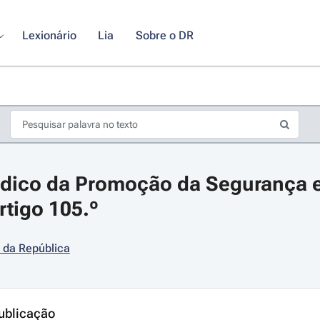
Lexionário
Lia
Sobre o DR
dico da Promoção da Segurança e
rtigo 105.º
 da República
s de seta para navegar pelos dias do calendário; Use cmd ou ctrl + seta p
ublicação