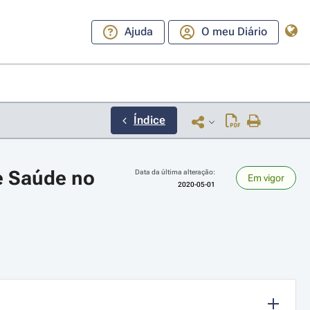
Ajuda
O meu Diário
Índice
 Saúde no 
Data da última alteração:
Em vigor
2020-05-01
ara a direita ou esquerda para navegar pelos meses; Use cmd ou ctrl + set