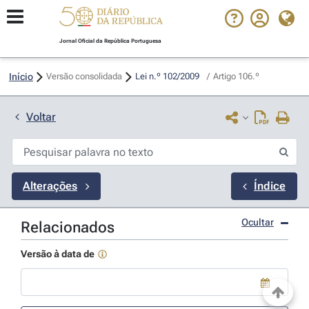
Jornal Oficial da República Portuguesa
Início
Versão consolidada
Lei n.º 102/2009 
/
Artigo 106.º
Voltar
Alterações
Índice
Ocultar
Relacionados
Versão à data de
Use a tecla de seta para baixo para abrir o calendário; Use as tecla