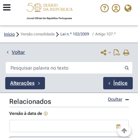
Jornal Oficial da República Portuguesa
Início
Versão consolidada
Lei n.º 102/2009 
/
Artigo 107.º
Voltar
Alterações
Índice
Ocultar
Relacionados
Versão à data de
Use a tecla de seta para baixo para abrir o calendário; Use as tecla