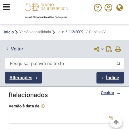
Jornal Oficial da República Portuguesa
Início
Versão consolidada
Lei n.º 112/2009 
/
Capítulo V
Voltar
Alterações
Índice
Ocultar
Relacionados
Versão à data de
Use a tecla de seta para baixo para abrir o calendário; Use as tecla