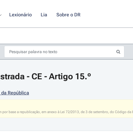
Lexionário
Lia
Sobre o DR
trada - CE - Artigo 15.º
 da República
s de seta para navegar pelos dias do calendário; Use cmd ou ctrl + seta p
m por base a republicação, em anexo à Lei 72/2013, de 3 de setembro, do Código da E