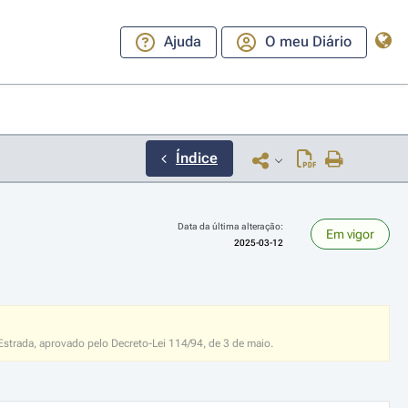
Ajuda
O meu Diário
Índice
Data da última alteração:
Em vigor
2025-03-12
ara a direita ou esquerda para navegar pelos meses; Use cmd ou ctrl + set
strada, aprovado pelo Decreto-Lei 114/94, de 3 de maio.