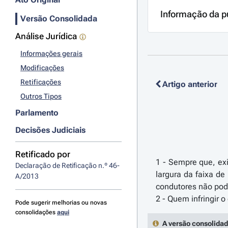
Informação da p
Versão Consolidada
Análise Jurídica
Informações gerais
Modificações
Retificações
Artigo anterior
Outros Tipos
Parlamento
Decisões Judiciais
Retificado por
1 - Sempre que, exi
Declaração de Retificação n.º 46-
largura da faixa d
A/2013
condutores não podem
Pode sugerir melhorias ou novas
consolidações
aqui
A versão consolidad