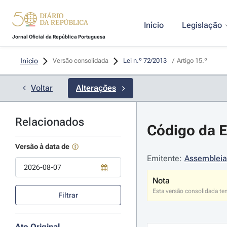
Início
Legislação
Jornal Oficial da República Portuguesa
Início
Versão consolidada
Lei n.º 72/2013 
/
Artigo 15.º
Voltar
Alterações
Relacionados
Código da Es
Versão à data de
Emitente:
Assembleia
Nota
Use a tecla de seta para baixo para abrir o calendário; Use as tecla
Esta versão consolidada te
Filtrar
Ato Original