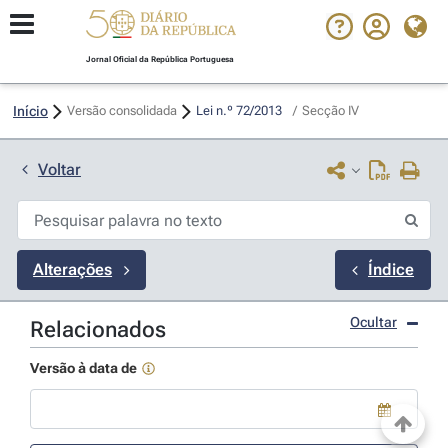
Jornal Oficial da República Portuguesa
Início
Versão consolidada
Lei n.º 72/2013 
/
Secção IV
Voltar
Alterações
Índice
Ocultar
Relacionados
Versão à data de
Use a tecla de seta para baixo para abrir o calendário; Use as tecla