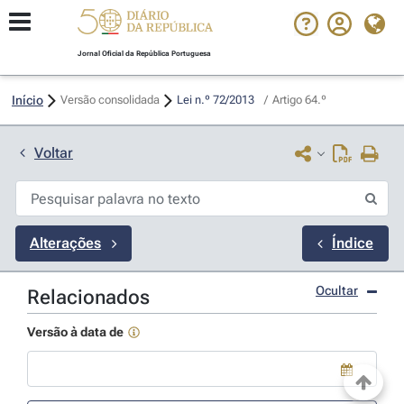
Jornal Oficial da República Portuguesa
Início
Versão consolidada
Lei n.º 72/2013 
/
Artigo 64.º
Voltar
Alterações
Índice
Ocultar
Relacionados
Versão à data de
Use a tecla de seta para baixo para abrir o calendário; Use as tecla