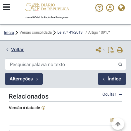
Jornal Oficial da República Portuguesa
Início
Versão consolidada
Lei n.º 41/2013 
/
Artigo 1091.º
Voltar
Alterações
Índice
Ocultar
Relacionados
Versão à data de
Use a tecla de seta para baixo para abrir o calendário; Use as tecla