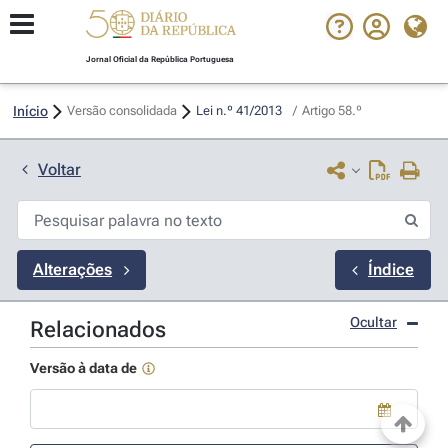
Jornal Oficial da República Portuguesa
Início
Versão consolidada
Lei n.º 41/2013 
/
Artigo 58.º
Voltar
Alterações
Índice
Ocultar
Relacionados
Versão à data de
Use a tecla de seta para baixo para abrir o calendário; Use as tecla