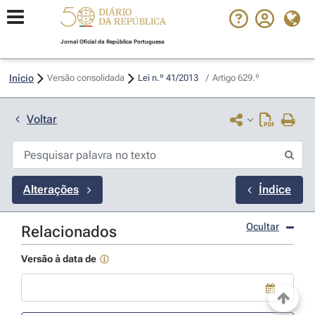
Jornal Oficial da República Portuguesa
Início
Versão consolidada
Lei n.º 41/2013 
/
Artigo 629.º
Voltar
Alterações
Índice
Ocultar
Relacionados
Versão à data de
Use a tecla de seta para baixo para abrir o calendário; Use as tecla