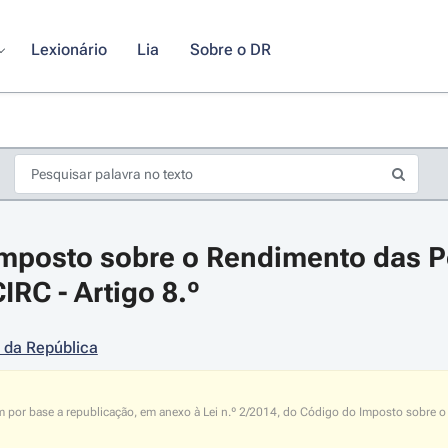
Lexionário
Lia
Sobre o DR
mposto sobre o Rendimento das P
CIRC - Artigo 8.º
 da República
s de seta para navegar pelos dias do calendário; Use cmd ou ctrl + seta p
m por base a republicação, em anexo à Lei n.º 2/2014, do Código do Imposto sobre o