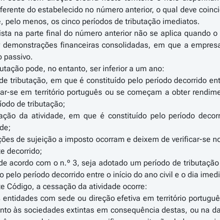
ferente do estabelecido no número anterior, o qual deve coinc
, pelo menos, os cinco períodos de tributação imediatos.
vista na parte final do número anterior não se aplica quando 
r demonstrações financeiras consolidadas, em que a empres
o passivo.
butação pode, no entanto, ser inferior a um ano:
 de tributação, em que é constituído pelo período decorrido en
tuar-se em território português ou se começam a obter rendi
íodo de tributação;
ção da atividade, em que é constituído pelo período decorri
de;
ões de sujeição a imposto ocorram e deixem de verificar-se n
e decorrido;
e acordo com o n.º 3, seja adotado um período de tributação
 pelo período decorrido entre o início do ano civil e o dia imed
ste Código, a cessação da atividade ocorre:
 entidades com sede ou direção efetiva em território portugu
nto às sociedades extintas em consequência destas, ou na da