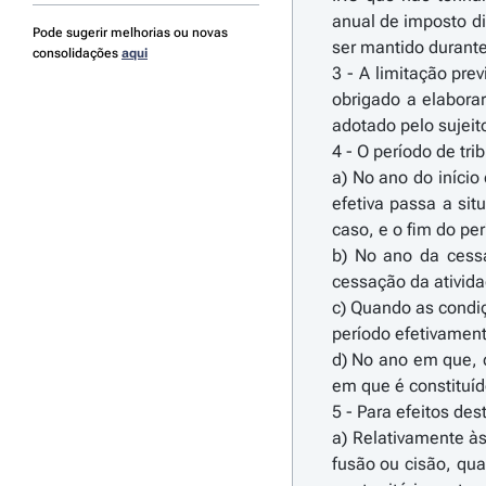
anual de imposto di
Pode sugerir melhorias ou novas
ser mantido durante
consolidações
aqui
3 - A limitação pre
obrigado a elabora
adotado pelo sujeit
4 - O período de tri
a) No ano do início
efetiva passa a si
caso, e o fim do per
b) No ano da cessa
cessação da ativida
c) Quando as condiç
período efetivament
d) No ano em que, d
em que é constituído
5 - Para efeitos de
a) Relativamente às
fusão ou cisão, qua