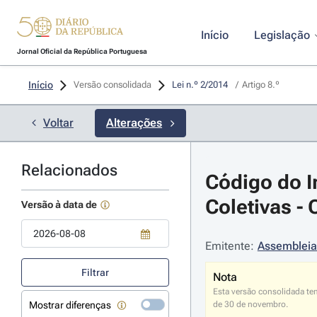
Início
Legislação
Jornal Oficial da República Portuguesa
Início
Versão consolidada
Lei n.º 2/2014 
/
Artigo 8.º
Voltar
Alterações
Relacionados
Código do I
Coletivas - 
Versão à data de
Emitente:
Assembleia
Use a tecla de seta para baixo para abrir o calendário; Use as tecla
Filtrar
Nota
Esta versão consolidada te
Mostrar diferenças
de 30 de novembro.