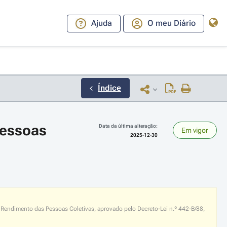
Ajuda
O meu Diário
Índice
essoas 
Data da última alteração:
Em vigor
2025-12-30
ara a direita ou esquerda para navegar pelos meses; Use cmd ou ctrl + set
 Rendimento das Pessoas Coletivas, aprovado pelo Decreto-Lei n.º 442-B/88,