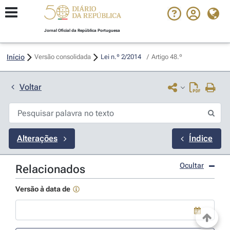
Jornal Oficial da República Portuguesa
Início
Versão consolidada
Lei n.º 2/2014 
/
Artigo 48.º
Voltar
Alterações
Índice
Ocultar
Relacionados
Versão à data de
Use a tecla de seta para baixo para abrir o calendário; Use as tecla