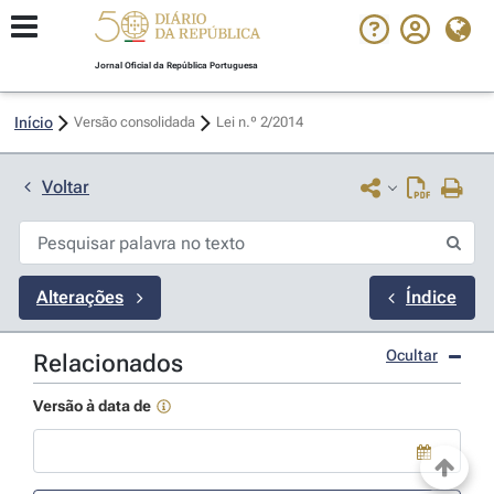
Jornal Oficial da República Portuguesa
Início
Versão consolidada
Lei n.º 2/2014 
Voltar
Alterações
Índice
Ocultar
Relacionados
Versão à data de
Use a tecla de seta para baixo para abrir o calendário; Use as tecla