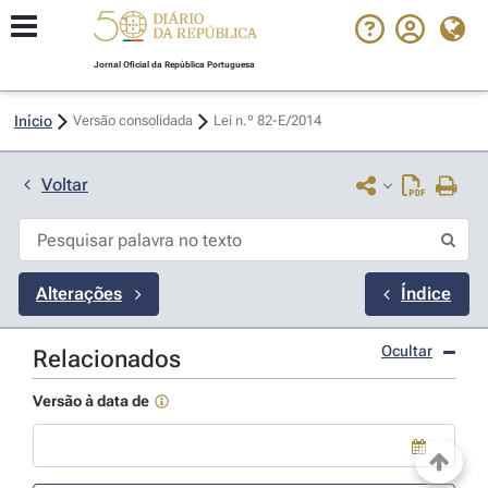
Jornal Oficial da República Portuguesa
Início
Versão consolidada
Lei n.º 82-E/2014 
Voltar
Alterações
Índice
Ocultar
Relacionados
Versão à data de
Use a tecla de seta para baixo para abrir o calendário; Use as tecla