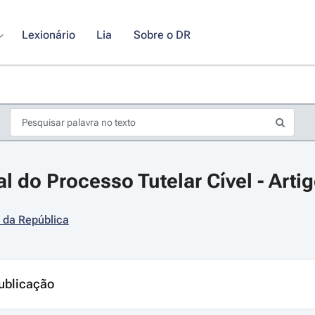
Lexionário
Lia
Sobre o DR
 do Processo Tutelar Cível - Artig
 da República
s de seta para navegar pelos dias do calendário; Use cmd ou ctrl + seta p
ublicação