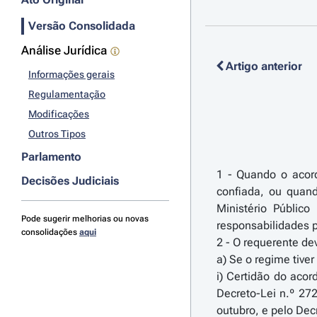
Versão Consolidada
Análise Jurídica
Artigo anterior
Informações gerais
Regulamentação
Modificações
Outros Tipos
Parlamento
1 - Quando o acord
Decisões Judiciais
confiada, ou quand
Ministério Públic
Pode sugerir melhorias ou novas
responsabilidades p
consolidações
aqui
2 - O requerente d
a) Se o regime tiver
i) Certidão do acor
Decreto-Lei n.º 27
outubro, e pelo Dec