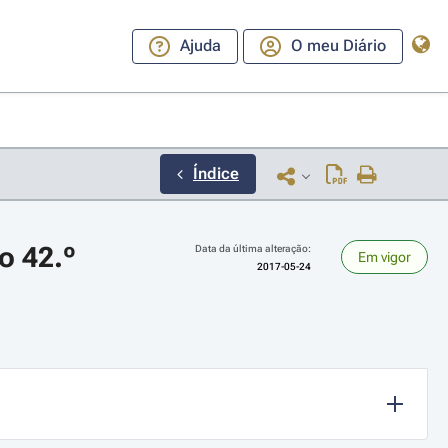
Ajuda
O meu Diário
Índice
o 42.º
Data da última alteração:
Em vigor
2017-05-24
ara a direita ou esquerda para navegar pelos meses; Use cmd ou ctrl + set