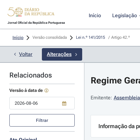
Início
Legislação
Jornal Oficial da República Portuguesa
Início
Versão consolidada
Lei n.º 141/2015 
/
Artigo 42.º
Voltar
Alterações
Relacionados
Regime Geral
Versão à data de
Emitente:
Assembleia
Use a tecla de seta para baixo para abrir o calendário; Use as tecla
Filtrar
Informação da p
Ato Original