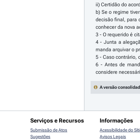
ii) Certidão do aco
b) Se o regime tive
decisão final, para
conhecer da nova a
3 - O requerido é ci
4 - Junta a alegaçã
manda arquivar o p
5 - Caso contrário,
6 - Antes de manda
A versão consolidad
Serviços e Recursos
Informações
Submissão de Atos
Acessibilidade do Sít
Sugestões
Avisos Legais