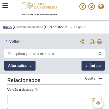
Jornal Oficial da República Portuguesa
Início
Versão consolidada
Lei n.º 46/2021 
/
Artigo 1.º
Voltar
Alterações
Índice
Ocultar
Relacionados
Versão à data de
Use a tecla de seta para baixo para abrir o calendário; Use as tecla