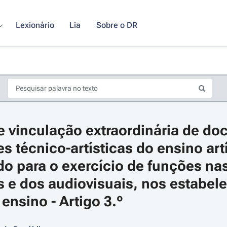
Lexionário
Lia
Sobre o DR
 vinculação extraordinária de doc
 técnico-artísticas do ensino artí
do para o exercício de funções nas
is e dos audiovisuais, nos estabel
s de seta para navegar pelos dias do calendário; Use cmd ou ctrl + seta p
ensino - Artigo 3.º