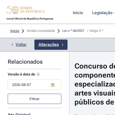
Início
Legislação
Jornal Oficial da República Portuguesa
Início
Versão consolidada
Lei n.º 46/2021 
/
Artigo 3.º
Voltar
Alterações
Relacionados
Concurso de
componentes
Versão à data de
especializa
artes visua
Use a tecla de seta para baixo para abrir o calendário; Use as tecla
Filtrar
públicos de 
Ato Original