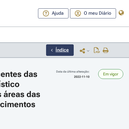
Ajuda
O meu Diário
Índice
entes das 
Data da última alteração:
Em vigor
2022-11-10
stico 
 áreas das 
ecimentos 
ara a direita ou esquerda para navegar pelos meses; Use cmd ou ctrl + set