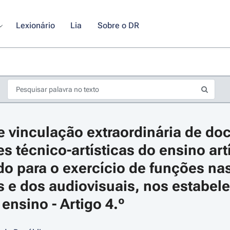
Lexionário
Lia
Sobre o DR
 vinculação extraordinária de doc
 técnico-artísticas do ensino artí
do para o exercício de funções nas
is e dos audiovisuais, nos estabel
s de seta para navegar pelos dias do calendário; Use cmd ou ctrl + seta p
ensino - Artigo 4.º