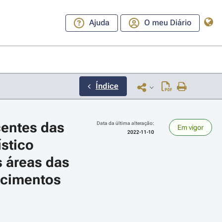
Ajuda
O meu Diário
Índice
entes das 
Data da última alteração:
Em vigor
2022-11-10
stico 
 áreas das 
ecimentos 
ara a direita ou esquerda para navegar pelos meses; Use cmd ou ctrl + set