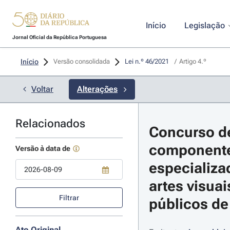
Início
Legislação
Jornal Oficial da República Portuguesa
Início
Versão consolidada
Lei n.º 46/2021 
/
Artigo 4.º
Voltar
Alterações
Relacionados
Concurso de
componentes
Versão à data de
especializa
artes visua
Use a tecla de seta para baixo para abrir o calendário; Use as tecla
Filtrar
públicos de 
Ato Original