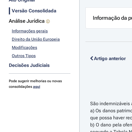
Versão Consolidada
Informação da p
Análise Jurídica
Informações gerais
Direito da União Europeia
Modificações
Outros Tipos
Artigo anterior
Decisões Judiciais
Pode sugerir melhorias ou novas
consolidações
aqui
São indemnizáveis a
a) Os danos patrimo
que possa haver rec
b) O dano pela ofen
segundo a Tabela Na