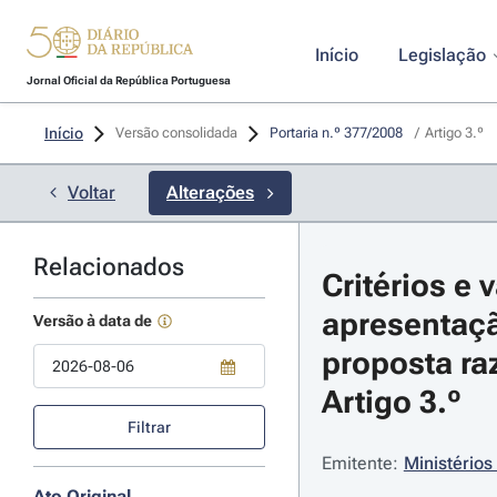
Início
Legislação
Jornal Oficial da República Portuguesa
Início
Versão consolidada
Portaria n.º 377/2008 
/
Artigo 3.º
Voltar
Alterações
Relacionados
Critérios e 
apresentaçã
Versão à data de
proposta ra
Artigo 3.º
Use a tecla de seta para baixo para abrir o calendário; Use as tecla
Filtrar
Emitente:
Ministérios
Ato Original