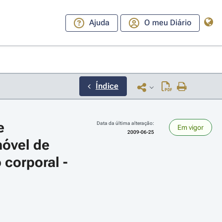
Ajuda
O meu Diário
Índice
 
Data da última alteração:
Em vigor
2009-06-25
óvel de 
corporal - 
ara a direita ou esquerda para navegar pelos meses; Use cmd ou ctrl + set