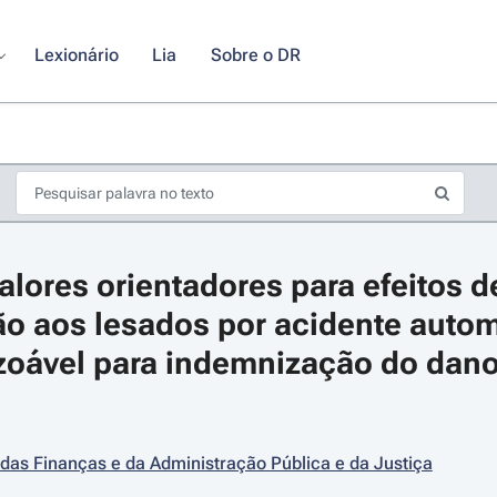
Lexionário
Lia
Sobre o DR
valores orientadores para efeitos de
o aos lesados por acidente autom
zoável para indemnização do dano 
s de seta para navegar pelos dias do calendário; Use cmd ou ctrl + seta p
 das Finanças e da Administração Pública e da Justiça