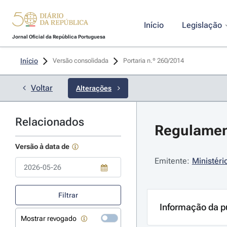
Início
Legislação
Jornal Oficial da República Portuguesa
Início
Versão consolidada
Portaria n.º 260/2014 
Voltar
Alterações
Relacionados
Regulamen
Versão à data de
Emitente:
Ministéri
Use a tecla de seta para baixo para abrir o calendário; Use as tecla
Filtrar
Informação da p
Mostrar revogado