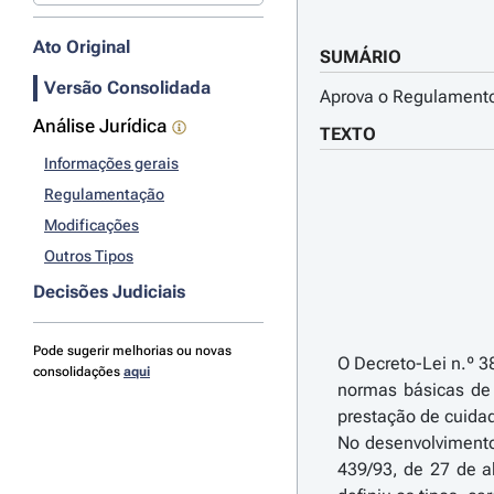
Ato Original
SUMÁRIO
Versão Consolidada
Aprova o Regulamento
Análise Jurídica
TEXTO
Informações gerais
Regulamentação
Modificações
Outros Tipos
Decisões Judiciais
Pode sugerir melhorias ou novas
O Decreto-Lei n.º 3
consolidações
aqui
normas básicas de 
prestação de cuida
No desenvolvimento
439/93, de 27 de a