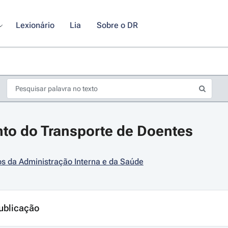
Lexionário
Lia
Sobre o DR
to do Transporte de Doentes
os da Administração Interna e da Saúde
s de seta para navegar pelos dias do calendário; Use cmd ou ctrl + seta p
ublicação