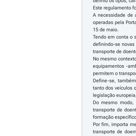
definiu os tipos, c
Este regulamento fo
A necessidade de a
operadas pela Porta
15 de maio.
Tendo em conta o s
definindo-se novas 
transporte de doent
No mesmo contexto, 
equipamentos -ambu
permitem o transpo
Define-se, também,
tanto dos veículos
legislação europei
Do mesmo modo, co
transporte de doen
formação específico
Por fim, importa me
transporte de doe