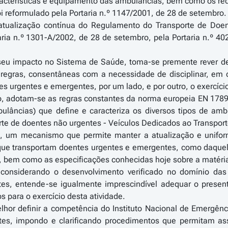
aracterísticas e equipamento das ambulâncias, bem como os requ
i reformulado pela Portaria n.º 1147/2001, de 28 de setembro.
tualização contínua do Regulamento do Transporte de Doente
ria n.º 1301-A/2002, de 28 de setembro, pela Portaria n.º 402
eu impacto no Sistema de Saúde, toma-se premente rever de
regras, consentâneas com a necessidade de disciplinar, em co
es urgentes e emergentes, por um lado, e por outro, o exercíci
adotam-se as regras constantes da norma europeia EN 1789 (re
lâncias) que define e caracteriza os diversos tipos de ambu
rte de doentes não urgentes - Veículos Dedicados ao Transpor
 um mecanismo que permite manter a atualização e uniformiz
 que transportam doentes urgentes e emergentes, como daquel
a, bem como as especificações conhecidas hoje sobre a matéri
nsiderando o desenvolvimento verificado no domínio das c
tes, entende-se igualmente imprescindível adequar o prese
s para o exercício desta atividade.
lhor definir a competência do Instituto Nacional de Emergênc
ntes, impondo e clarificando procedimentos que permitam a