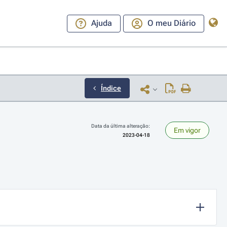
Ajuda
O meu Diário
Índice
Data da última alteração:
Em vigor
2023-04-18
ara a direita ou esquerda para navegar pelos meses; Use cmd ou ctrl + set