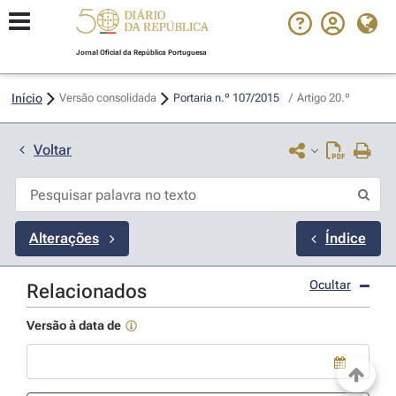
Jornal Oficial da República Portuguesa
Início
Versão consolidada
Portaria n.º 107/2015 
/
Artigo 20.º
Voltar
Alterações
Índice
Ocultar
Relacionados
Versão à data de
Use a tecla de seta para baixo para abrir o calendário; Use as tecla