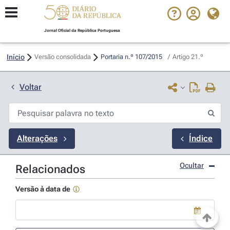
Jornal Oficial da República Portuguesa
Início
Versão consolidada
Portaria n.º 107/2015 
/
Artigo 21.º
Voltar
Alterações
Índice
Ocultar
Relacionados
Versão à data de
Use a tecla de seta para baixo para abrir o calendário; Use as tecla