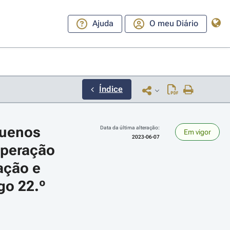
Ajuda
O meu Diário
Índice
uenos 
Data da última alteração:
Em vigor
2023-06-07
peração 
ção e 
go 22.º
ara a direita ou esquerda para navegar pelos meses; Use cmd ou ctrl + set