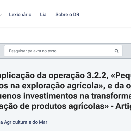
Lexionário
Lia
Sobre o DR
plicação da operação 3.2.2, «Peq
os na exploração agrícola», e da o
uenos investimentos na transforma
ação de produtos agrícolas» - Arti
s de seta para navegar pelos dias do calendário; Use cmd ou ctrl + seta p
da Agricultura e do Mar