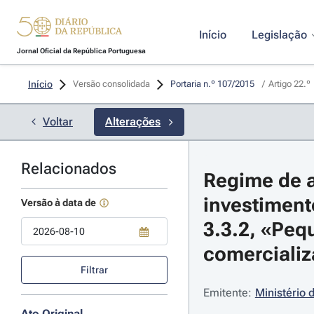
Início
Legislação
Jornal Oficial da República Portuguesa
Início
Versão consolidada
Portaria n.º 107/2015 
/
Artigo 22.º
Voltar
Alterações
Relacionados
Regime de a
investiment
Versão à data de
3.3.2, «Peq
comercializ
Use a tecla de seta para baixo para abrir o calendário; Use as tecla
Filtrar
Emitente:
Ministério 
Ato Original