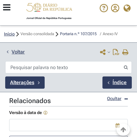
Jornal Oficial da República Portuguesa
Início
Versão consolidada
Portaria n.º 107/2015 
/
Anexo IV
Voltar
Alterações
Índice
Ocultar
Relacionados
Versão à data de
Use a tecla de seta para baixo para abrir o calendário; Use as tecla