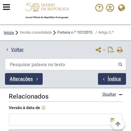
Jornal Oficial da República Portuguesa
Início
Versão consolidada
Portaria n.º 107/2015 
/
Artigo 3.º
Voltar
Alterações
Índice
Ocultar
Relacionados
Versão à data de
Use a tecla de seta para baixo para abrir o calendário; Use as tecla