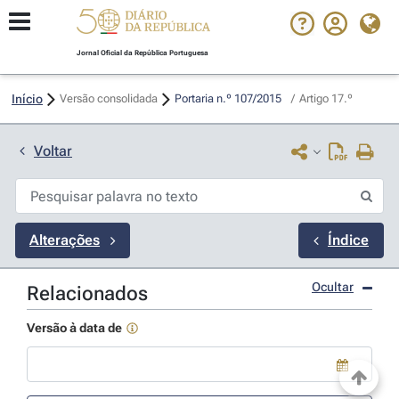
Jornal Oficial da República Portuguesa
Início
Versão consolidada
Portaria n.º 107/2015 
/
Artigo 17.º
Voltar
Alterações
Índice
Ocultar
Relacionados
Versão à data de
Use a tecla de seta para baixo para abrir o calendário; Use as tecla