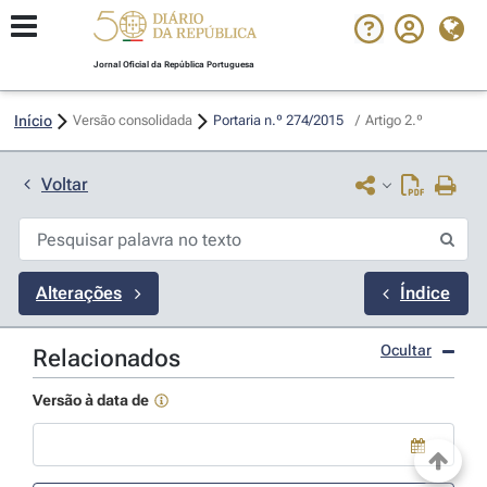
Jornal Oficial da República Portuguesa
Início
Versão consolidada
Portaria n.º 274/2015 
/
Artigo 2.º
Voltar
Alterações
Índice
Ocultar
Relacionados
Versão à data de
Use a tecla de seta para baixo para abrir o calendário; Use as tecla