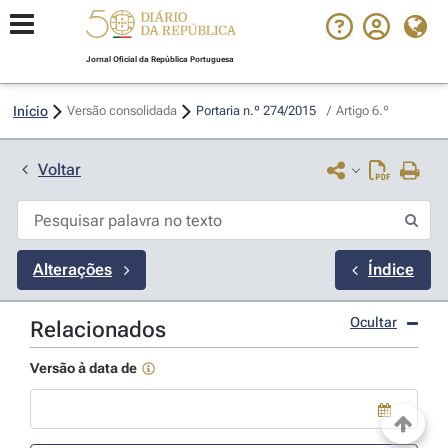
Jornal Oficial da República Portuguesa
Início
Versão consolidada
Portaria n.º 274/2015 
/
Artigo 6.º
Voltar
Alterações
Índice
Ocultar
Relacionados
Versão à data de
Use a tecla de seta para baixo para abrir o calendário; Use as tecla