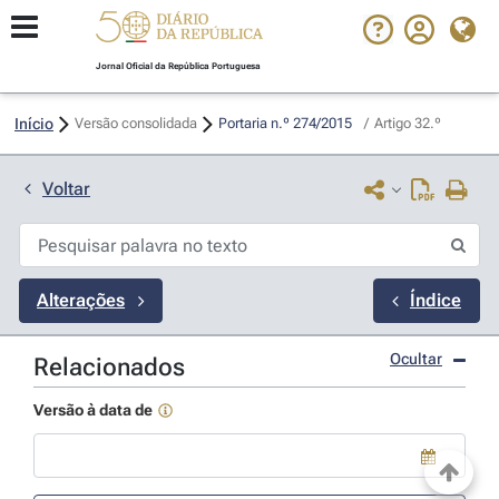
Jornal Oficial da República Portuguesa
Início
Versão consolidada
Portaria n.º 274/2015 
/
Artigo 32.º
Voltar
Alterações
Índice
Ocultar
Relacionados
Versão à data de
Use a tecla de seta para baixo para abrir o calendário; Use as tecla