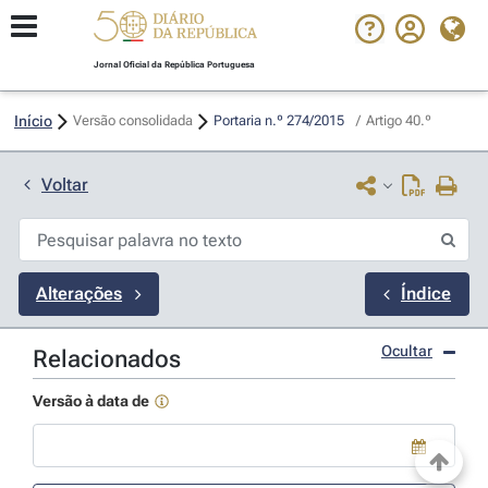
Jornal Oficial da República Portuguesa
Início
Versão consolidada
Portaria n.º 274/2015 
/
Artigo 40.º
Voltar
Alterações
Índice
Ocultar
Relacionados
Versão à data de
Use a tecla de seta para baixo para abrir o calendário; Use as tecla