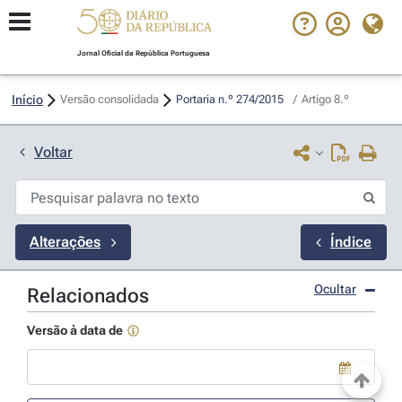
Jornal Oficial da República Portuguesa
Início
Versão consolidada
Portaria n.º 274/2015 
/
Artigo 8.º
Voltar
Alterações
Índice
Ocultar
Relacionados
Versão à data de
Use a tecla de seta para baixo para abrir o calendário; Use as tecla