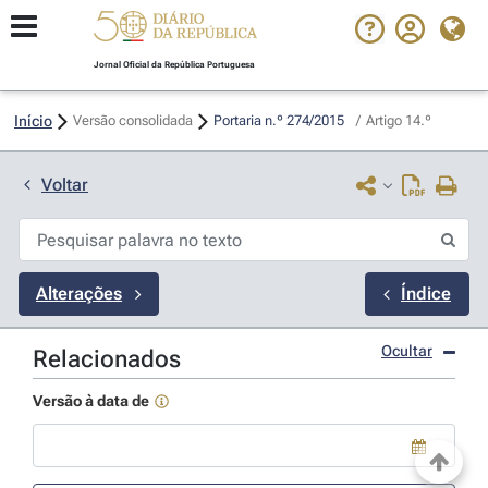
Jornal Oficial da República Portuguesa
Início
Versão consolidada
Portaria n.º 274/2015 
/
Artigo 14.º
Voltar
Alterações
Índice
Ocultar
Relacionados
Versão à data de
Use a tecla de seta para baixo para abrir o calendário; Use as tecla