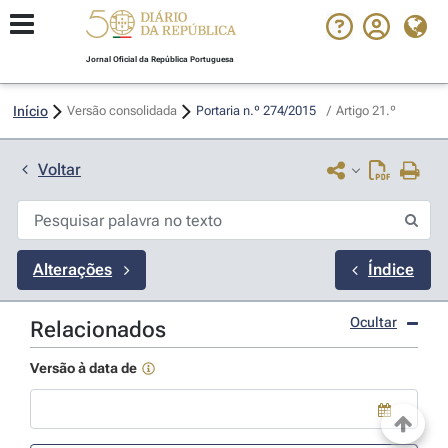
Jornal Oficial da República Portuguesa
Início
Versão consolidada
Portaria n.º 274/2015 
/
Artigo 21.º
Voltar
Alterações
Índice
Ocultar
Relacionados
Versão à data de
Use a tecla de seta para baixo para abrir o calendário; Use as tecla