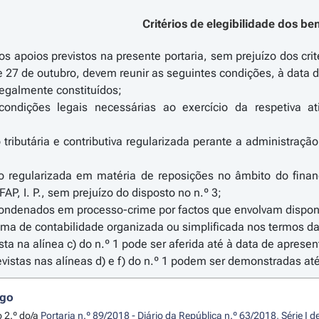
Critérios de elegibilidade dos ben
s apoios previstos na presente portaria, sem prejuízo dos crité
e 27 de outubro, devem reunir as seguintes condições, à data 
egalmente constituídos;
ondições legais necessárias ao exercício da respetiva at
 tributária e contributiva regularizada perante a administraçã
o regularizada em matéria de reposições no âmbito do fin
FAP, I. P., sem prejuízo do disposto no n.º 3;
condenados em processo-crime por factos que envolvam dispon
ma de contabilidade organizada ou simplificada nos termos da 
ista na alínea c) do n.º 1 pode ser aferida até à data de apre
evistas nas alíneas d) e f) do n.º 1 podem ser demonstradas a
igo
o 2.º do/a
Portaria n.º 89/2018 - Diário da República n.º 63/2018, Série I 