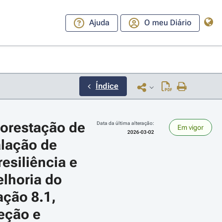
Ajuda
O meu Diário
Índice
orestação de 
Data da última alteração:
Em vigor
2026-03-02
alação de 
esiliência e 
lhoria do 
ara a direita ou esquerda para navegar pelos meses; Use cmd ou ctrl + set
ção 8.1, 
eção e 