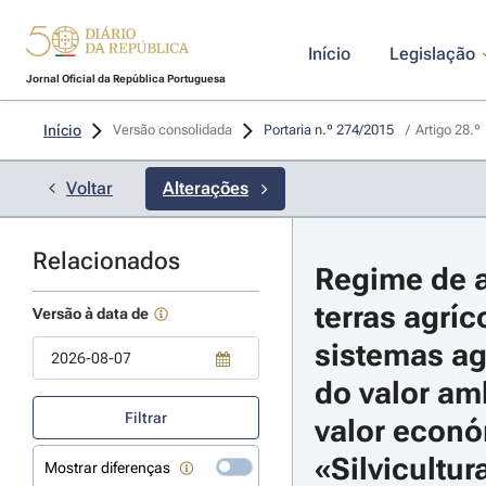
Início
Legislação
Jornal Oficial da República Portuguesa
Início
Versão consolidada
Portaria n.º 274/2015 
/
Artigo 28.º
Voltar
Alterações
Relacionados
Regime de a
terras agríc
Versão à data de
sistemas agr
do valor amb
Use a tecla de seta para baixo para abrir o calendário; Use as tecla
Filtrar
valor económ
«Silvicultur
Mostrar diferenças