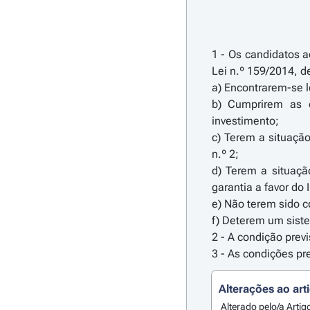
1 - Os candidatos ao
Lei n.º 159/2014, d
a) Encontrarem-se l
b) Cumprirem as c
investimento;
c) Terem a situação
n.º 2;
d) Terem a situaçã
garantia a favor do I
e) Não terem sido 
f) Deterem um siste
2 - A condição prev
3 - As condições pr
Alterações ao art
Alterado pelo/a Artig