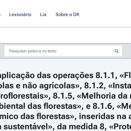
Lexionário
Lia
Sobre o DR
plicação das operações 8.1.1, «Fl
olas e não agrícolas», 8.1.2, «Inst
oflorestais», 8.1.5, «Melhoria da r
iental das florestas», e 8.1.6, «Me
s de seta para navegar pelos dias do calendário; Use cmd ou ctrl + seta p
ico das florestas», inseridas na a
a sustentável», da medida 8, «Prot