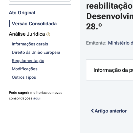
reabilitaçã
Ato Original
Desenvolvim
Versão Consolidada
28.º
Análise Jurídica
Emitente:
Ministério 
Informações gerais
Direito da União Europeia
Regulamentação
Modificações
Informação da p
Outros Tipos
Pode sugerir melhorias ou novas
consolidações
aqui
Artigo anterior