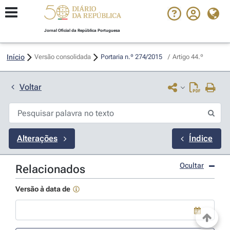
Jornal Oficial da República Portuguesa
Início
Versão consolidada
Portaria n.º 274/2015 
/
Artigo 44.º
Voltar
Alterações
Índice
Ocultar
Relacionados
Versão à data de
Use a tecla de seta para baixo para abrir o calendário; Use as tecla