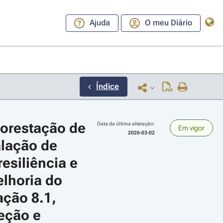
Ajuda
O meu Diário
Índice
orestação de 
Data da última alteração:
Em vigor
2026-03-02
alação de 
esiliência e 
lhoria do 
 + setas direita ou esquerda para navegar pelos meses; Use as teclas cmd 
ção 8.1, 
eção e 