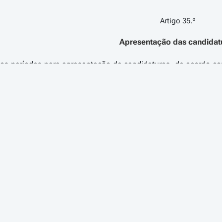
Artigo 35.º
Apresentação das candidat
dos períodos para apresentação de candidaturas, de acordo com
igo 31.º do Decreto-Lei n.º 137/2014, de 12 de setembro, s
t, e no portal do PDR 2020, em www.pdr-2020.pt, e publicita
 das candidaturas efetua-se através da submissão de formulár
t, ou no portal do PDR 2020, em www.pdr-2020.pt, e estão su
ão, considerando-se a data de submissão como a data de apre
igo
o 2.º do/a
Portaria n.º 89/2018 - Diário da República n.º 63/2018, Série I
Artigo 36.º
Anúncios