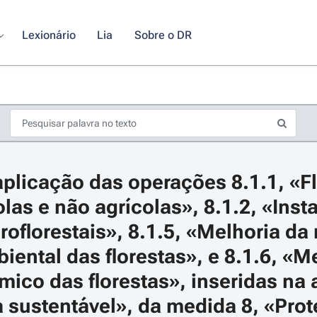
Lexionário
Lia
Sobre o DR
plicação das operações 8.1.1, «Fl
olas e não agrícolas», 8.1.2, «Inst
oflorestais», 8.1.5, «Melhoria da r
iental das florestas», e 8.1.6, «Me
s de seta para navegar pelos dias do calendário; Use as teclas cmd ou ctrl
ico das florestas», inseridas na a
a sustentável», da medida 8, «Prot