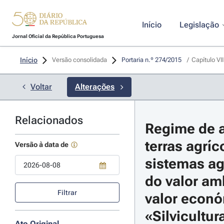
Início
Legislação
Jornal Oficial da República Portuguesa
Início
Versão consolidada
Portaria n.º 274/2015 
/
Capítulo VII
Voltar
Alterações
Relacionados
Regime de a
terras agríc
Versão à data de
sistemas agr
do valor amb
Use a tecla de seta para baixo para abrir o calendário; Use as tecla
Filtrar
valor económ
«Silvicultur
Ato Original