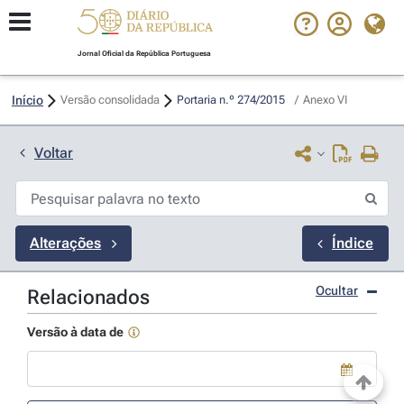
Jornal Oficial da República Portuguesa
Início
Versão consolidada
Portaria n.º 274/2015 
/
Anexo VI
Voltar
Alterações
Índice
Ocultar
Relacionados
Versão à data de
Use a tecla de seta para baixo para abrir o calendário; Use as tecla