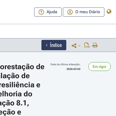
Ajuda
O meu Diário
Índice
orestação de 
Data da última alteração:
Em vigor
2026-03-02
alação de 
esiliência e 
lhoria do 
ara a direita ou esquerda para navegar pelos meses; Use cmd ou ctrl + set
ção 8.1, 
eção e 