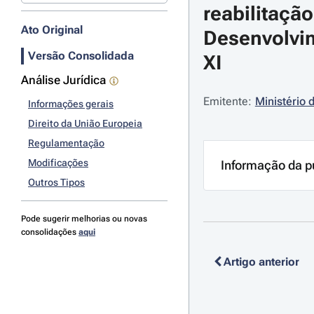
reabilitaçã
Ato Original
Desenvolvim
Versão Consolidada
XI
Análise Jurídica
Emitente:
Ministério 
Informações gerais
Direito da União Europeia
Regulamentação
Modificações
Informação da p
Outros Tipos
Pode sugerir melhorias ou novas
consolidações
aqui
Artigo anterior