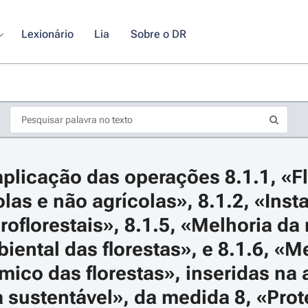
Lexionário
Lia
Sobre o DR
plicação das operações 8.1.1, «Fl
olas e não agrícolas», 8.1.2, «Inst
oflorestais», 8.1.5, «Melhoria da r
iental das florestas», e 8.1.6, «Me
s de seta para navegar pelos dias do calendário; Use cmd ou ctrl + seta p
ico das florestas», inseridas na a
a sustentável», da medida 8, «Prot