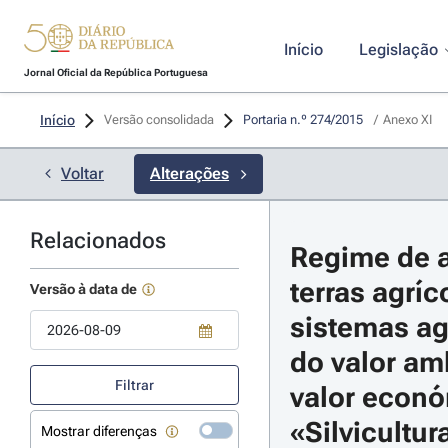
Início
Legislação
Jornal Oficial da República Portuguesa
Início
Versão consolidada
Portaria n.º 274/2015 
/
Anexo XI
Voltar
Alterações
Relacionados
Regime de a
terras agríc
Versão à data de
sistemas agr
do valor amb
Use a tecla de seta para baixo para abrir o calendário; Use as tecla
Filtrar
valor económ
«Silvicultur
Mostrar diferenças