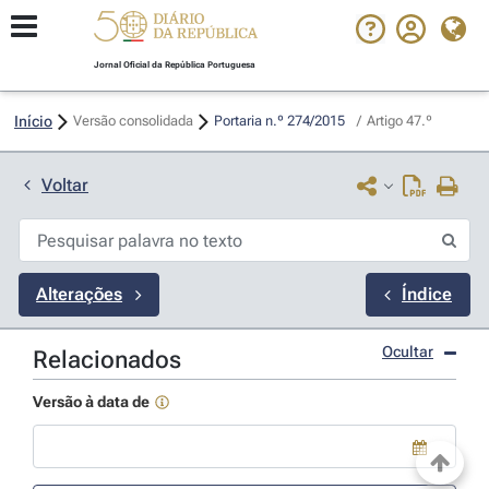
Jornal Oficial da República Portuguesa
Início
Versão consolidada
Portaria n.º 274/2015 
/
Artigo 47.º
Voltar
Alterações
Índice
Ocultar
Relacionados
Versão à data de
Use a tecla de seta para baixo para abrir o calendário; Use as tecla