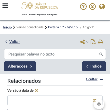
Jornal Oficial da República Portuguesa
Início
Versão consolidada
Portaria n.º 274/2015 
/
Artigo 11.º
Voltar
Alterações
Índice
Ocultar
Relacionados
Versão à data de
Use a tecla de seta para baixo para abrir o calendário; Use as tecla