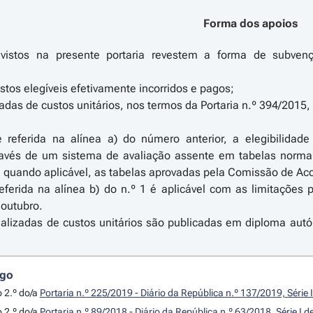
Forma dos apoios
vistos na presente portaria revestem a forma de subven
tos elegíveis efetivamente incorridos e pagos;
adas de custos unitários, nos termos da Portaria n.º 394/2015
referida na alínea a) do número anterior, a elegibilidad
és de um sistema de avaliação assente em tabelas normaliz
do, quando aplicável, as tabelas aprovadas pela Comissão de 
ferida na alínea b) do n.º 1 é aplicável com as limitações p
 outubro.
malizadas de custos unitários são publicadas em diploma au
igo
o 2.º do/a
Portaria n.º 225/2019 - Diário da República n.º 137/2019, Série
o 2.º do/a
Portaria n.º 89/2018 - Diário da República n.º 63/2018, Série I 