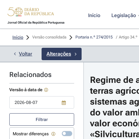
Início
Legislação
Jornal Oficial da República Portuguesa
Início
Versão consolidada
Portaria n.º 274/2015 
/
Artigo 34.º
Voltar
Alterações
Relacionados
Regime de a
terras agríc
Versão à data de
sistemas agr
do valor amb
Use a tecla de seta para baixo para abrir o calendário; Use as tecla
Filtrar
valor económ
«Silvicultur
Mostrar diferenças