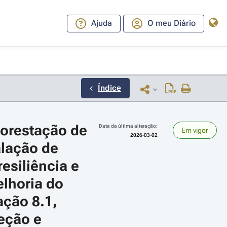
Ajuda
O meu Diário
Índice
orestação de 
Data da última alteração:
Em vigor
2026-03-02
alação de 
esiliência e 
lhoria do 
ara a direita ou esquerda para navegar pelos meses; Use cmd ou ctrl + set
ção 8.1, 
eção e 