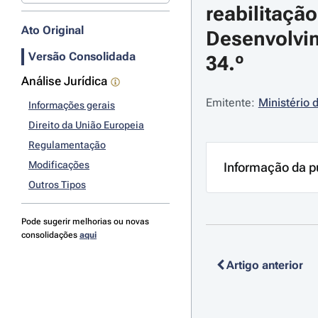
reabilitaçã
Ato Original
Desenvolvim
Versão Consolidada
34.º
Análise Jurídica
Emitente:
Ministério 
Informações gerais
Direito da União Europeia
Regulamentação
Modificações
Informação da p
Outros Tipos
Pode sugerir melhorias ou novas
consolidações
aqui
Artigo anterior