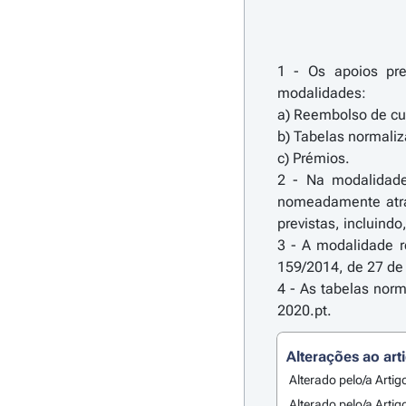
1 - Os apoios pre
modalidades:
a) Reembolso de cus
b) Tabelas normaliz
c) Prémios.
2 - Na modalidade 
nomeadamente atrav
previstas, incluin
3 - A modalidade re
159/2014, de 27 de
4 - As tabelas nor
2020.pt.
Alterações ao art
Alterado pelo/a Artig
Alterado pelo/a Artig