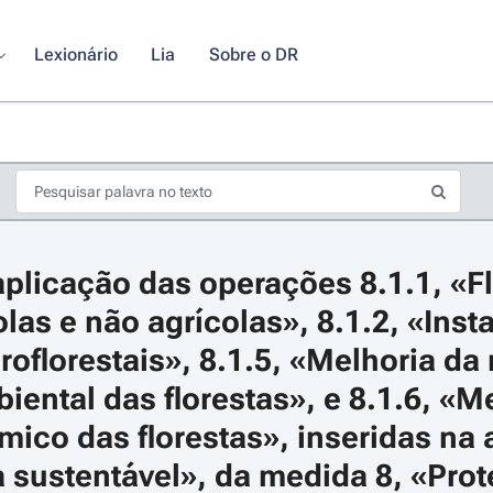
Lexionário
Lia
Sobre o DR
plicação das operações 8.1.1, «Fl
olas e não agrícolas», 8.1.2, «Inst
oflorestais», 8.1.5, «Melhoria da r
iental das florestas», e 8.1.6, «Me
s de seta para navegar pelos dias do calendário; Use cmd ou ctrl + seta p
ico das florestas», inseridas na a
a sustentável», da medida 8, «Prot