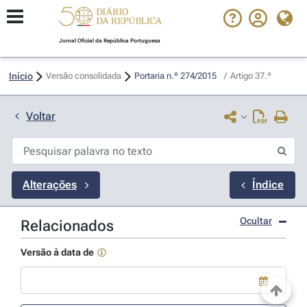
Jornal Oficial da República Portuguesa
Início
Versão consolidada
Portaria n.º 274/2015 
/
Artigo 37.º
Voltar
Alterações
Índice
Ocultar
Relacionados
Versão à data de
Use a tecla de seta para baixo para abrir o calendário; Use as tecla