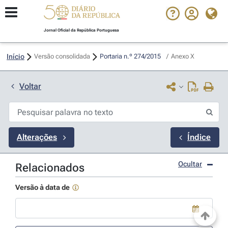
Jornal Oficial da República Portuguesa
Início
Versão consolidada
Portaria n.º 274/2015 
/
Anexo X
Voltar
Alterações
Índice
Ocultar
Relacionados
Versão à data de
Use a tecla de seta para baixo para abrir o calendário; Use as tecla