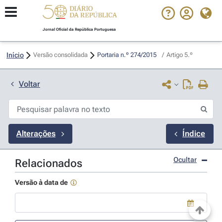
Jornal Oficial da República Portuguesa
Início
Versão consolidada
Portaria n.º 274/2015 
/
Artigo 5.º
Voltar
Alterações
Índice
Ocultar
Relacionados
Versão à data de
Use a tecla de seta para baixo para abrir o calendário; Use as tecla