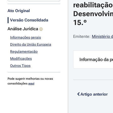
reabilitaçã
Ato Original
Desenvolvim
Versão Consolidada
15.º
Análise Jurídica
Emitente:
Ministério 
Informações gerais
Direito da União Europeia
Regulamentação
Modificações
Informação da p
Outros Tipos
Pode sugerir melhorias ou novas
consolidações
aqui
Artigo anterior