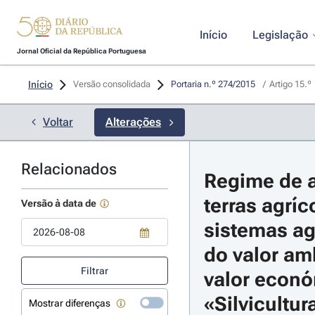
Início
Legislação
Jornal Oficial da República Portuguesa
Início
Versão consolidada
Portaria n.º 274/2015 
/
Artigo 15.º
Voltar
Alterações
Relacionados
Regime de a
terras agríc
Versão à data de
sistemas agr
do valor amb
Use a tecla de seta para baixo para abrir o calendário; Use as tecla
Filtrar
valor económ
«Silvicultur
Mostrar diferenças