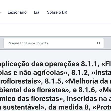
Lexionário
Lia
Sobre o DR
plicação das operações 8.1.1, «Fl
olas e não agrícolas», 8.1.2, «Inst
oflorestais», 8.1.5, «Melhoria da r
iental das florestas», e 8.1.6, «Me
s de seta para navegar pelos dias do calendário; Use cmd ou ctrl + seta p
ico das florestas», inseridas na a
a sustentável», da medida 8, «Prot