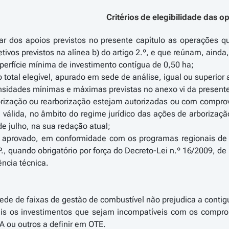
Critérios de elegibilidade das 
r dos apoios previstos no presente capítulo as operações qu
ivos previstos na alínea b) do artigo 2.º, e que reúnam, ainda
erfície mínima de investimento contígua de 0,50 ha;
total elegível, apurado em sede de análise, igual ou superior 
sidades mínimas e máximas previstas no anexo vi da presente p
orização ou rearborização estejam autorizadas ou com compro
válida, no âmbito do regime jurídico das ações de arborizaçã
de julho, na sua redação atual;
aprovado, em conformidade com os programas regionais de o
P., quando obrigatório por força do Decreto-Lei n.º 16/2009, de
ncia técnica.
 rede de faixas de gestão de combustível não prejudica a conti
eis os investimentos que sejam incompatíveis com os comprom
 ou outros a definir em OTE.