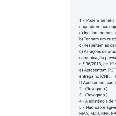
1 - Podem beneficia
enquadrem nos objet
a) Incidam numa sup
b) Tenham um custo 
c) Respeitem as den
d) As ações de arb
comunicação prévia 
n.º 96/2013, de 19 
e) Apresentem PGF 
entrega no ICNF, I. 
f) Apresentem coerê
2 - (Revogado.)
3 - (Revogado.)
4 - A existência de
5 - Não são elegív
MAA, MZD, RPB, RPA