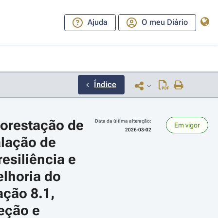
Ajuda
O meu Diário
Índice
orestação de 
Data da última alteração:
Em vigor
2026-03-02
alação de 
esiliência e 
lhoria do 
ara a direita ou esquerda para navegar pelos meses; Use cmd ou ctrl + set
ção 8.1, 
eção e 